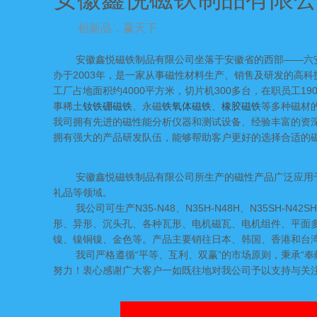
创新品，赢天下
安徽鑫悦磁铁制品有限公司坐落于
安徽省的西部
——六
办于
2003
年，是一家从事磁性材料生产、销售及研发的高科
工厂占地面积约
4000
平方米，切片机
300
多台，在职员工
19
事稀土
钕铁硼磁铁
、永磁
铁氧体磁铁
、
橡胶磁铁
等多种磁材
我司拥有先进的磁性能分析仪器和测试设备、经验丰富的资
拥有强大的产品研发队伍，能够帮助客户更好的选择合适的
安徽鑫悦磁铁制品有限公司所生产的磁性产品广泛应用
礼品等领域。
我公司可生产
N35-N48
、
N35H-N48H
、
N35SH-N42SH
形、异形、沉头孔、各种瓦形、电机磁瓦、电机组件、平面
镍、镍铜镍、金色等。产品主要销往日本、韩国、香港和台
我司严格遵循
“平等、互利、双赢”的市场原则，秉承“
努力！衷心感谢广大客户一如既往地对我公司予以支持与关