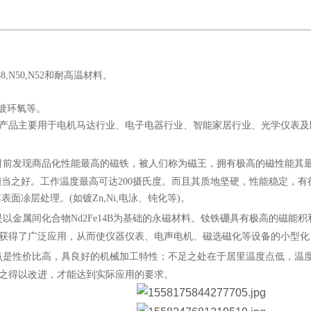
,N48,N50,N52和耐高温材料。
/镀环氧等。
产品主要用于电机马达行业、电子电器行业、智能家居行业、光学仪表及
发现商品化性能最高的磁铁，被人们称为磁王，拥有极高的磁性能其最大磁能积(B
相当之好。工作温度最高可达200摄氏度。而且其质地坚硬，性能稳定，
面凃层处理。(如镀Zn,Ni,电泳、钝化等)。
以金属间化合物Nd2Fe14B为基础的永磁材料。钕铁硼具有极高的磁能
获得了广泛应用，从而使仪器仪表、电声电机、磁选磁化等设备的小型化
点是性价比高，具良好的机械加工特性；不足之处在于居里温度点低，温
之得以改进，才能达到实际应用的要求。