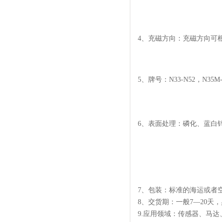
4、充磁方向：充磁方向可
5、牌号：N33-N52，N35M-
6、表面处理：磷化、蓝白
7、
包装：标准的海运或者
8、交货期：一般7—20天
9.应用领域：传感器、马