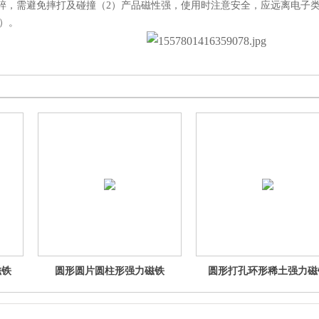
品易碎，需避免摔打及碰撞（2）产品磁性强，使用时注意安全，应远离电子
）。
磁铁
圆形圆片圆柱形强力磁铁
圆形打孔环形稀土强力磁