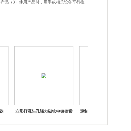
类产品（3）使用产品时，用手或相关设备平行推
铁
方形打沉头孔强力磁铁电镀镍稀
定制异形异型不规则形状强
土钕铁硼
铁钕铁硼凸形三角形扇形瓦
铁