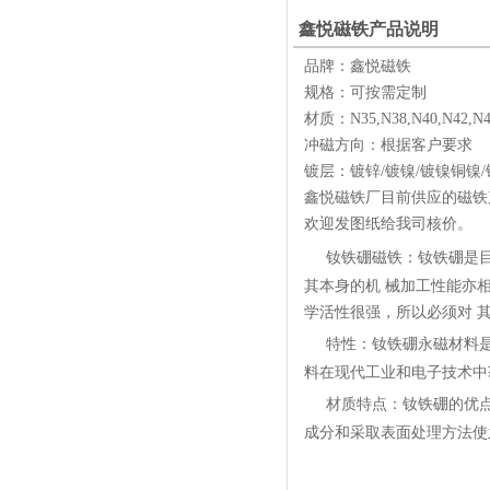
鑫悦磁铁产品说明
品牌：鑫悦磁铁
规格：可按需定制
材质：N35,N38,N40,N42
冲磁方向：根据客户要求
镀层：镀锌/镀镍/镀镍铜镍
鑫悦磁铁厂目前供应的磁铁
欢迎发图纸给我司核价。
钕铁硼磁铁：钕铁硼是目前
其本身的机 械加工性能亦
学活性很强，所以必须对 其表
特性：钕铁硼永磁材料是
料在现代工业和电子技术中
材质特点：钕铁硼的优
成分和采取表面处理方法使