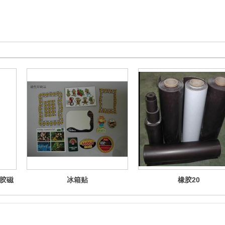
胶磁
冰箱贴
橡胶20