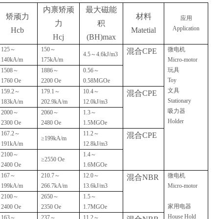
内禀矫顽
最大磁能
矫顽力
材料
应用
力
积
Application
Hcb
Matetial
Hcj
(BH)max
125
～
150
～
微电机
混合
CPE
4.5
～
4.6kJ/m3
140kA/m
175kA/m
Micro-motor
玩具
1508
～
1886
～
0.56
～
Toy
1760 Oe
2200 Oe
0.58MGOe
文具
159.2
～
179.1
～
10.4
～
混合
CPE
Stationary
183kA/m
202.9kA/m
12.0kJ/m3
吸力器
2000
～
2060
～
1.3
～
Holder
2300 Oe
2480 Oe
1.5MGOe
167.2
～
11.2
～
混合
CPE
≥199kA/m
191kA/m
12.8kJ/m3
2100
～
1.4
～
≥2550 Oe
2400 Oe
1.6MGOe
167
～
210.7
～
12.0
～
微电机
混合
NBR
199kA/m
266.7kA/m
13.6kJ/m3
Micro-motor
2100
～
2650
～
1.5
～
家用电器
2400 Oe
2350 Oe
1.7MGOe
House Hold
163
～
237
～
11.2
～