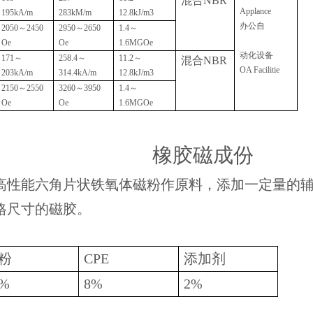
混合
NBR
Applance
195kA/m
283kM/m
12.8kJ/m3
办公自
2050
～
2450
2950
～
2650
1.4
～
Oe
Oe
1.6MGOe
动化设备
171
～
258.4
～
11.2
～
混合
NBR
OA Facilitie
203kA/m
314.4kA/m
12.8kJ/m3
2150
～
2550
3260
～
3950
1.4
～
Oe
Oe
1.6MGOe
橡胶磁成份
高性能六角片状铁氧体磁粉作原料，添加一定量的
格尺寸的磁胶。
粉
CPE
添加剂
0%
8%
2%