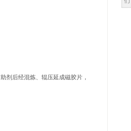
辅助剂后经混炼、辊压延成磁胶片，