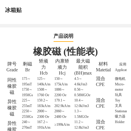
冰箱贴
产品说明
橡胶磁
(
性能表
)
矫顽
内禀矫
最大磁
牌号
剩磁
材料
应用
力
顽力
能积
Grade
Br
Matetial
Application
Hcb
Hcj
(BH)max
混合
175
～
125
～
150
～
4.5
～
微电机
同性
CPE
195mT
140kA/m
175kA/m
4.6kJ/m3
Micro-
橡胶
1750
～
1508
～
1886
～
0.56
～
motor
磁
玩具
1950Gs
1760 Oe
2200 Oe
0.58MGOe
混合
225
～
159.2
～
179.1
～
10.4
～
Toy
异性
CPE
文具
255mT
183kA/m
202.9kA/m
12.0kJ/m3
橡胶
2250
～
2000
～
2060
～
1.3
～
Stationary
磁
吸力器
2550Gs
2300 Oe
2480 Oe
1.5MGOe
混合
240
～
167.2
～
11.2
～
Holder
异性
≥199kA/m
CPE
270mT
191kA/m
12.8kJ/m3
橡胶