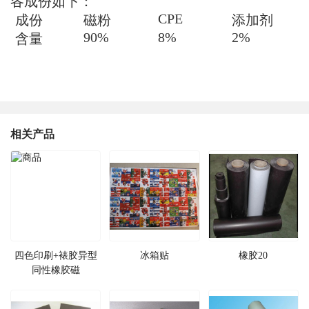
各成份如下：
CPE
成份
磁粉
添加剂
90%
8%
2%
含量
相关产品
四色印刷+裱胶异型
冰箱贴
橡胶20
同性橡胶磁