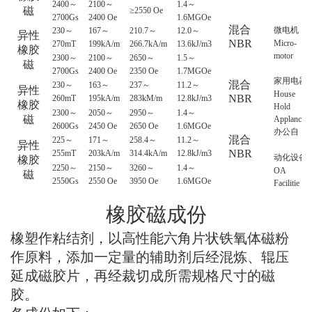
2400
～
2100
～
1.4
～
磁
≥2550 Oe
2700Gs
2400 Oe
1.6MGOe
混合
微电机
230
～
167
～
210.7
～
12.0
～
异性
NBR
Micro-
270mT
199kA/m
266.7kA/m
13.6kJ/m3
橡胶
motor
2300
～
2100
～
2650
～
1.5
～
磁
2700Gs
2400 Oe
2350 Oe
1.7MGOe
家用电器
混合
230
～
163
～
237
～
11.2
～
异性
House
NBR
260mT
195kA/m
283kM/m
12.8kJ/m3
橡胶
Hold
2300
～
2050
～
2950
～
1.4
～
磁
Applance
2600Gs
2450 Oe
2650 Oe
1.6MGOe
办公自
混合
225
～
171
～
258.4
～
11.2
～
异性
NBR
255mT
203kA/m
314.4kA/m
12.8kJ/m3
动化设备
橡胶
2250
～
2150
～
3260
～
1.4
～
OA
磁
2550Gs
2550 Oe
3950 Oe
1.6MGOe
Facilitie
橡胶磁成份
橡塑作粘结剂，以高性能六角片状铁氧体磁粉
作原料，添加一定量的辅助剂后经混炼、辊压
延成磁胶片，再经裁切成所需规格尺寸的磁
胶。