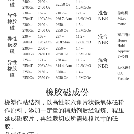
2400
～
2100
～
1.4
～
磁
≥2550 Oe
2700Gs
2400 Oe
1.6MGOe
混合
微电机
230
～
167
～
210.7
～
12.0
～
异性
NBR
Micro-
270mT
199kA/m
266.7kA/m
13.6kJ/m3
橡胶
motor
2300
～
2100
～
2650
～
1.5
～
磁
2700Gs
2400 Oe
2350 Oe
1.7MGOe
家用电器
混合
230
～
163
～
237
～
11.2
～
异性
House
NBR
260mT
195kA/m
283kM/m
12.8kJ/m3
橡胶
Hold
2300
～
2050
～
2950
～
1.4
～
磁
Applance
2600Gs
2450 Oe
2650 Oe
1.6MGOe
办公自
混合
225
～
171
～
258.4
～
11.2
～
异性
NBR
255mT
203kA/m
314.4kA/m
12.8kJ/m3
动化设备
橡胶
2250
～
2150
～
3260
～
1.4
～
OA
磁
2550Gs
2550 Oe
3950 Oe
1.6MGOe
Facilitie
橡胶磁成份
橡塑作粘结剂，以高性能六角片状铁氧体磁粉
作原料，添加一定量的辅助剂后经混炼、辊压
延成磁胶片，再经裁切成所需规格尺寸的磁
胶。