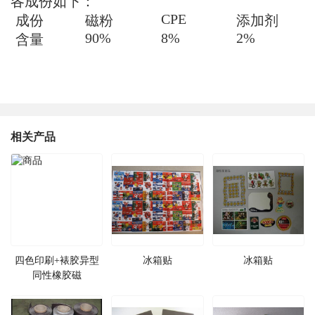
各成份如下：
CPE
成份
磁粉
添加剂
90%
8%
2%
含量
相关产品
四色印刷+裱胶异型
冰箱贴
冰箱贴
同性橡胶磁