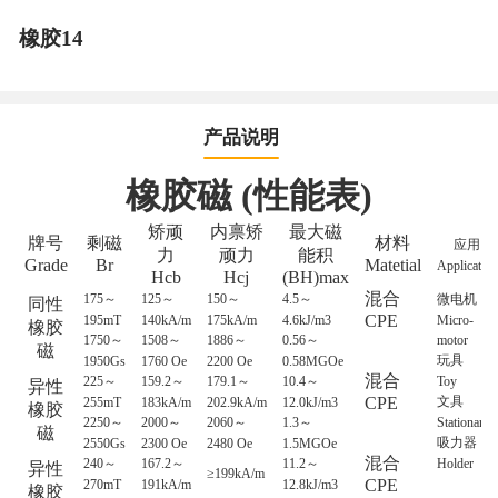
橡胶14
产品说明
橡胶磁
(
性能表
)
矫顽
内禀矫
最大磁
牌号
剩磁
材料
应用
力
顽力
能积
Grade
Br
Matetial
Application
Hcb
Hcj
(BH)max
混合
175
～
125
～
150
～
4.5
～
微电机
同性
CPE
195mT
140kA/m
175kA/m
4.6kJ/m3
Micro-
橡胶
1750
～
1508
～
1886
～
0.56
～
motor
磁
玩具
1950Gs
1760 Oe
2200 Oe
0.58MGOe
混合
225
～
159.2
～
179.1
～
10.4
～
Toy
异性
CPE
文具
255mT
183kA/m
202.9kA/m
12.0kJ/m3
橡胶
2250
～
2000
～
2060
～
1.3
～
Stationary
磁
吸力器
2550Gs
2300 Oe
2480 Oe
1.5MGOe
混合
240
～
167.2
～
11.2
～
Holder
异性
≥199kA/m
CPE
270mT
191kA/m
12.8kJ/m3
橡胶